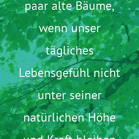
paar alte Bäume,
wenn unser
tägliches
Lebensgefühl nicht
unter seiner
natürlichen Höhe